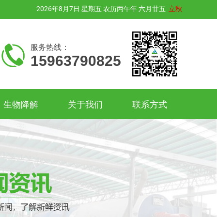
2026年8月7日 星期五 农历丙午年 六月廿五
立秋
服务热线：
1
1
1
5
5
5
9
9
9
6
6
6
3
3
3
7
7
7
9
9
9
0
0
0
8
8
8
2
2
2
5
5
5
生物降解
关于我们
联系方式